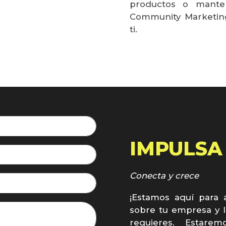
productos o manten
Community Marketing
ti.
IMPULSA
Conecta y crece
¡Estamos aquí para 
sobre tu empresa y l
requieres. Estare