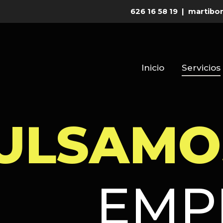
626 16 58 19
|
martibo
Inicio
Servicios
PULS
EMP